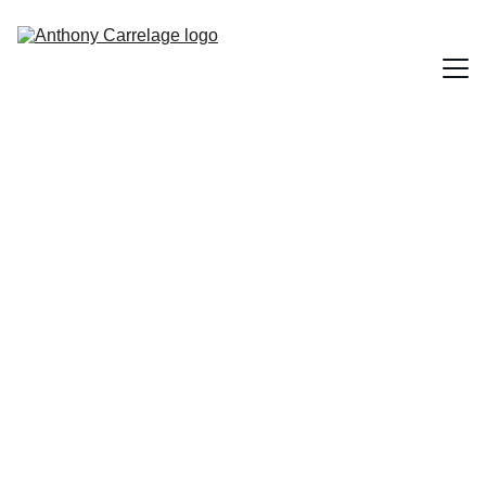
Accueil
Réalisations
Transformez vos 
Contact
sols et murs en 
œuvres d'art
Artisan spécialisé en pose de carrelage 
salle de bain et cuisine sur la région 
bordelaise.